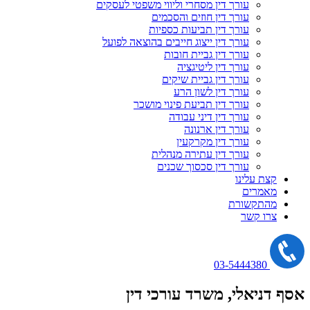
עורך דין מסחרי וליווי משפטי לעסקים
עורך דין חוזים והסכמים
עורך דין תביעות כספיות
עורך דין ייצוג חייבים בהוצאה לפועל
עורך דין גביית חובות
עורך דין ליטיגציה
עורך דין גביית שיקים
עורך דין לשון הרע
עורך דין תביעת פינוי מושכר
עורך דין דיני עבודה
עורך דין ארנונה
עורך דין מקרקעין
עורך דין עתירה מנהלית
עורך דין סכסוך שכנים
קצת עלינו
מאמרים
מהתקשורת
צרו קשר
03-5444380
אסף דניאלי
, משרד עורכי דין