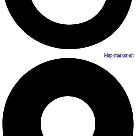
Map-marker-alt