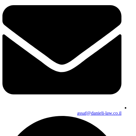
assaf@danieli-law.co.il