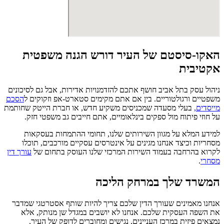
האקו-סיסטם של העיר דורש הגנה משפטית
אקטיבית
ניהול עסק בתל אביב חושף אתכם להזדמנויות אדירות, אבל גם לסיכונים
משפטיים ורגולטוריים. בין אם אתם מקימים סטארט-אפ וזקוקים ל
הסכם
מייסדים,
בעלי מסעדה שמכניסים משקיע חדש, או חברת הייטק שחותמת
על חוזי פיתוח מול ספקים בינלאומיים, אתם חייבים גב משפטי חזק.
למידע המלא על מגוון השירותים שלנו, תחומי ההתמחות בעסקאות
מסחריות וכיצד אנחנו מגינים על אינטרסים עסקיים מורכבים, תוכלו
לקרוא בהרחבה בעמוד השירות המרכזי שלנו העוסק בתחום של
עורך דין
מסחרי
.
המשרד שלך במרחק הליכה
אנחנו מאמינים שעורך הדין שלכם צריך להיות שותף אסטרטגי שמדבר
את השפה העסקית שלכם. אנחנו לא יושבים במגדל שן מנותק, אלא
נמצאים פיזית במרכז העניינים, נגישים ומחוברים לדופק של העיר.