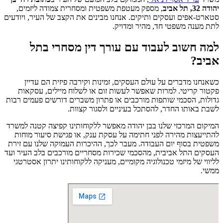
יהודה 32, תל אביב
, מספק מעטפת משפטית ומסחרית צמודה ליזמים,
סטארט-אפים ועסקים ותיקים. אנחנו מבינים את הקצב של העיר, ויודעים
לתת מענה משפטי חד, מהיר ומדויק.
למה חשוב לעבוד עם עורך דין מסחרי בתל
אביב?
כשאנחנו מדברים על עולם העסקים, זמינות וקירבה פיזית הם עדיין
פקטור קריטי. למרות שאפשר לעשות זום או לשלוח מיילים, עסקאות
גדולות, הסכמי שותפות מורכבים או פתרון משברים דורשים פעמים רבות
לשבת באותו החדר, להסתכל בעיניים ולסגור קצוות.
המיקום המרכזי שלנו בבן יהודה מאפשר ללקוחותינו קפיצה קטנה למשרד
להתייעצות מהירה לפני חתימה על עסקת ענק, או פגישת סיעור מוחות
משפטית בסוף יום העבודה. מעבר לכך, ההיכרות העמוקה שלנו עם זירת
העסקים התל אביבית, מהסכמי שכירות מסחריים מורכבים בלב העיר ועד
לליווי של מיזמי טכנולוגיה מקומיים, מעניקה ללקוחותינו יתרון אסטרטגי
ממשי.