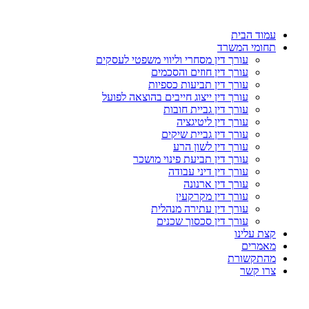
עמוד הבית
תחומי המשרד
עורך דין מסחרי וליווי משפטי לעסקים
עורך דין חוזים והסכמים
עורך דין תביעות כספיות
עורך דין ייצוג חייבים בהוצאה לפועל
עורך דין גביית חובות
עורך דין ליטיגציה
עורך דין גביית שיקים
עורך דין לשון הרע
עורך דין תביעת פינוי מושכר
עורך דין דיני עבודה
עורך דין ארנונה
עורך דין מקרקעין
עורך דין עתירה מנהלית
עורך דין סכסוך שכנים
קצת עלינו
מאמרים
מהתקשורת
צרו קשר