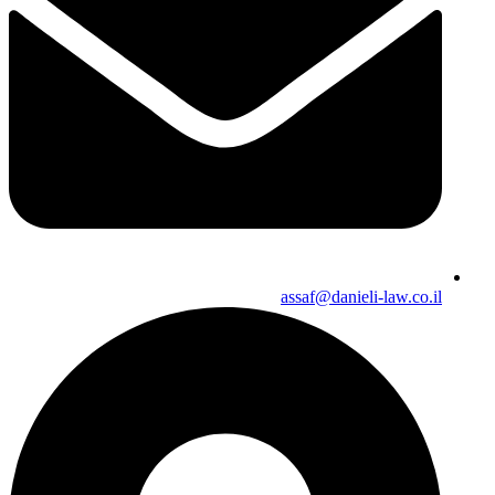
assaf@danieli-law.co.il