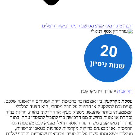
תכנון מיסוי מקרקעין: מס שבח, מס רכישה והיטלים
דף הבית
»
עורך דין מקרקעין
עסקת מקרקעין,
בין אם מדובר ברכישת דירת המגורים הראשונה שלכם,
קניית נכס להשקעה או חתימה על חוזה מסחרי, היא הצעד הכלכלי
המשמעותי ביותר שתעשו. מספיק סעיף אחד דרקוני בחוזה, חריגת בנייה
נסתרת או טעות בחישוב מס הרכישה כדי להוביל להפסדי עתק. בתור
עורך דין מקרקעין, משרד עו"ד אסף דניאלי מעניק לכם מעטפת הגנה
הרמטית. אנו מבצעים בדיקות מקדמיות קפדניות בטאבו וברשויות,
מנהלים משא ומתן קשוח על כל סעיף, ומוודאים שהזכויות והכסף שלכם