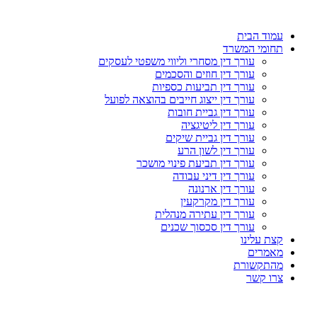
עמוד הבית
תחומי המשרד
עורך דין מסחרי וליווי משפטי לעסקים
עורך דין חוזים והסכמים
עורך דין תביעות כספיות
עורך דין ייצוג חייבים בהוצאה לפועל
עורך דין גביית חובות
עורך דין ליטיגציה
עורך דין גביית שיקים
עורך דין לשון הרע
עורך דין תביעת פינוי מושכר
עורך דין דיני עבודה
עורך דין ארנונה
עורך דין מקרקעין
עורך דין עתירה מנהלית
עורך דין סכסוך שכנים
קצת עלינו
מאמרים
מהתקשורת
צרו קשר