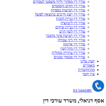
עורך דין מסחרי וליווי משפטי לעסקים
עורך דין חוזים והסכמים
עורך דין תביעות כספיות
עורך דין ייצוג חייבים בהוצאה לפועל
עורך דין גביית חובות
עורך דין ליטיגציה
עורך דין גביית שיקים
עורך דין לשון הרע
עורך דין תביעת פינוי מושכר
עורך דין דיני עבודה
עורך דין ארנונה
עורך דין מקרקעין
עורך דין עתירה מנהלית
עורך דין סכסוך שכנים
קצת עלינו
מאמרים
מהתקשורת
צרו קשר
03-5444380
אסף דניאלי
, משרד עורכי דין