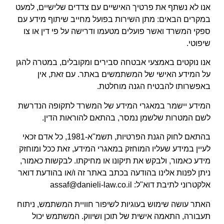
אנו לא נשתף את פרטיך האישיים עם צדדים שלישיים, למעט
במקרים הבאים: מתן השירות בפועל מחייב שיתוף מידע עם
ספקי
המשרד ואשר
פועלים מטע
מ
ו ודרישה על פי דין או צו
שיפוטי.
אנו נוקטים
באמצעי אבטחה סבירים ומקובלים, במטרה להגן
על המידע האישי של המשתמשים באתר. עם זאת, אין
באפשרותו להבטיח הגנה מוחלטת.
המידע יישמר במאגרי המידע של
המשרד
לתקופה הנדרשת
לשם המטרות שלשמן נמסר, בהתאם להוראות הדין.
בהתאם לחוק הגנת הפרטיות, תשמ"א-1981, כל אדם זכאי
לעיין במידע שעליו המוחזק במאגרי המידע,
זאת ככל ומוחזק
מידע כאמור,
ולבקש את תיקונו או מחיקתו. לבקשות כאמור,
ניתן לפנות אלינו בהודעה בכתב באתר זה ו/או בהודעת דואר
אלקטרוני לתיבת דוא"ל:
assaf@danieli-law.co.il
האתר עושה שימוש בעוגיות לשיפור חוויית המשתמש, ניתוח
תעבורה, התאמה אישית של תוכן ושיווק. המשתמש יכול