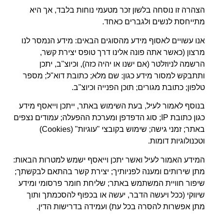
הצהרה זו
נוסח
ה
בלשון זכר מטעמי נוחות בלבד, אך ה
יא
מתייחס
ת לנשים ו
לגברים כאחד.
אנו עשויים לאסוף מידע מהסוגים הבאים: מידע הנמסר לנו
מרצון (כאשר אתה פונה אלינו דרך טופס יצירת קשר,
הרשמה לניוזלטר (אם ישנו או יהיה כזה), וכיוצ"ב, יתכן
ותתבקש למסור מידע כגון: שם מלא; כתובת דוא"ל; מספר
טלפון; כתובת מגורים; תוכן הפנייה וכיוצ"ב.
בנוסף לאמור לעיל, בעת השימוש באתר, ייתכן וייאסף מידע
כגון כתובת
IP
; סוג הדפדפן ומערכת ההפעלה; עמודים נצפים
באתר; זמני גישה; שימוש בקובצי "עוגיות" (
Cookies
)
וטכנולוגיות דומות.
המידע האמור לעיל ואשר יתכן וייאסף ישמש למטרות הבאות:
מתן שירותים ומענה לפניותיך; יצירת קשר
בהתאם לבקשתך
;
שיפור חוויית המשתמש באתר; שליחת חומר פרסומי ומידע
שיווקי (
ככל ויעשה הדבר, יעשה או
בכפוף להסכמתך ו
תוך
מתן
אפשרות
ל
הסרה בכל עת) ועמידה בדרישות הדין.