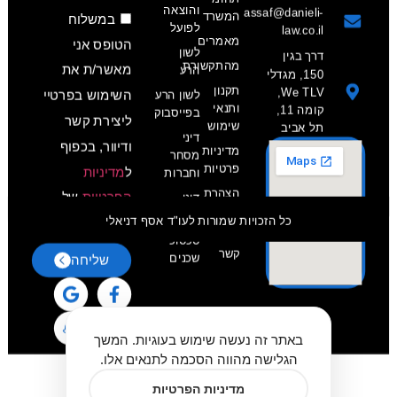
והוצאה
assaf@danieli-
המשרד
במשלוח
לפועל
law.co.il
מאמרים
הטופס אני
לשון
דרך בגין
מהתקשורת
מאשר/ת את
הרע
150, מגדלי
תקנון
We TLV,
לשון הרע
השימוש בפרטיי
ותנאי
קומה 11,
בפייסבוק
ליצירת קשר
שימוש
תל אביב
דיני
ודיוור, בכפוף
מדיניות
מסחר
פרטיות
ל
מדיניות
וחברות
הצהרת
הפרטיות
של
דיני
נגישות
עבודה
כל הזכויות שמורות לעו"ד אסף דניאלי
האתר.
צרו
סכסוכי
קשר
שכנים
שליחה
באתר זה נעשה שימוש בעוגיות. המשך
הגלישה מהווה הסכמה לתנאים אלו.
מדיניות הפרטיות