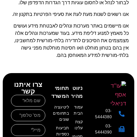
לבחור לנהל או לחסום עוגיות דרך הגדרות הדפדפן שלו.
אנו רשאים
לשנות מעת לעת את סעיפי הפרטיות בתקנון זה.
אנו
מייש
מי
ם באתר מערכות ונהלים לאבטחת מידע ועוש
ים
כל מאמץ למנוע דליפת מידע. בעוד שמערכות ונהלים אלה
מצמצמים את הסיכונים לחדירה בלתי-מורשית למחשבי
נו
,
אין בהם בטחון מוחלט ו/או חסינות מוחלטת מפני גישה
בלתי-מורשית למידע המאוחסן בהם.
צרו איתנו
ניווט
תחומי
קשר
מהיר
המשרד
עמוד
ליטיגציה
03-
הבית
בתחומים
5444380
שונים
קצת
03-
עלינו
תביעות
5444390
כספיות
תחומי