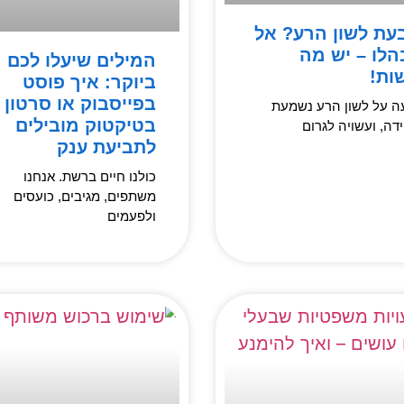
עת לשון הרע? אל
הלו – יש מה
המילים שיעלו לכם
ות!
ביוקר: איך פוסט
בפייסבוק או סרטון
ה על לשון הרע נשמעת
בטיקטוק מובילים
דה, ועשויה לגרום
לתביעת ענק
כולנו חיים ברשת. אנחנו
משתפים, מגיבים, כועסים
ולפעמים