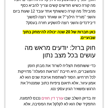
מה קורה כשיש חודשים קשים וצריך להביא כסף
מהבית? מה קורה כששותף אחד עובד 12 שעות ביום
והשני "מוריד הילוך"? או שאחד רוצה למשוך
דיבידנדים והשני רוצה להשקיע חזרה בעסק?
כאן חברות של 20 שנה יכולה להימחק בתוך
שבועיים.
חוק ברזל: יודעים מראש מה
עושים בכל מצב נתון
כדי ששותפות תצליח לשרוד את מבחן הזמן
והמשברים, היא חייבת "הוראות הפעלה" מדוייקות
לכל תרחיש. הסוד לשותפות ארוכת שנים הוא לא
אמון עיוור, אלא תיאום ציפיות כתוב שמנטרל את
הרגש ומשאיר הגיון עסקי נטו.
זה בדיוק השלב שבו
עורך דין חוזים
נכנס לתמונה.
התפקיד שלו הוא לא לקלקל את המסיבה, אלא