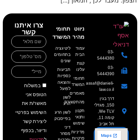
הצפון. מעבר לכך, המאזן […]
צרו איתנו
ניווט
תחומי
קשר
מהיר
המשרד
עמוד
ליטיגציה
03-
הבית
בתחומים
5444380
שונים
קצת
03-
עלינו
תביעות
5444390
כספיות
תחומי
והוצאה
assaf@danieli-
המשרד
במשלוח
לפועל
law.co.il
מאמרים
הטופס אני
לשון
דרך בגין
מהתקשורת
מאשר/ת את
הרע
150, מגדלי
תקנון
We TLV,
לשון הרע
השימוש בפרטיי
ותנאי
קומה 11,
בפייסבוק
ליצירת קשר
שימוש
תל אביב
דיני
ודיוור, בכפוף
מדיניות
מסחר
פרטיות
ל
מדיניות
וחברות