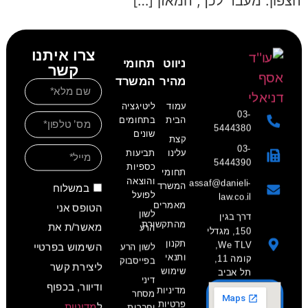
הצפון. מעבר לכך, המאזן […]
צרו איתנו
ניווט
תחומי
קשר
מהיר
המשרד
עמוד
ליטיגציה
03-
הבית
בתחומים
5444380
שונים
קצת
03-
עלינו
תביעות
5444390
כספיות
תחומי
והוצאה
assaf@danieli-
המשרד
במשלוח
לפועל
law.co.il
מאמרים
הטופס אני
לשון
דרך בגין
מהתקשורת
מאשר/ת את
הרע
150, מגדלי
תקנון
We TLV,
לשון הרע
השימוש בפרטיי
ותנאי
קומה 11,
בפייסבוק
ליצירת קשר
שימוש
תל אביב
דיני
ודיוור, בכפוף
מדיניות
מסחר
פרטיות
ל
מדיניות
וחברות