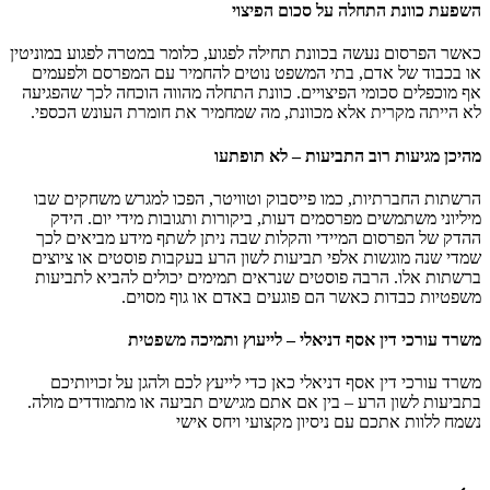
השפעת כוונת התחלה על סכום הפיצוי
כאשר הפרסום נעשה בכוונת תחילה לפגוע, כלומר במטרה לפגוע במוניטין
או בכבוד של אדם, בתי המשפט נוטים להחמיר עם המפרסם ולפעמים
אף מוכפלים סכומי הפיצויים. כוונת התחלה מהווה הוכחה לכך שהפגיעה
לא הייתה מקרית אלא מכוונת, מה שמחמיר את חומרת העונש הכספי.
מהיכן מגיעות רוב התביעות – לא תופתעו
הרשתות החברתיות, כמו פייסבוק וטוויטר, הפכו למגרש משחקים שבו
מיליוני משתמשים מפרסמים דעות, ביקורות ותגובות מידי יום. הידק
ההדק של הפרסום המיידי והקלות שבה ניתן לשתף מידע מביאים לכך
שמדי שנה מוגשות אלפי תביעות לשון הרע בעקבות פוסטים או ציוצים
ברשתות אלו. הרבה פוסטים שנראים תמימים יכולים להביא לתביעות
משפטיות כבדות כאשר הם פוגעים באדם או גוף מסוים.
משרד עורכי דין אסף דניאלי – לייעוץ ותמיכה משפטית
משרד עורכי דין אסף דניאלי כאן כדי לייעץ לכם ולהגן על זכויותיכם
בתביעות לשון הרע – בין אם אתם מגישים תביעה או מתמודדים מולה.
נשמח ללוות אתכם עם ניסיון מקצועי ויחס אישי