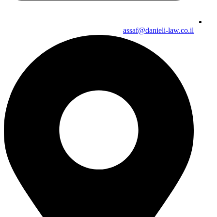
assaf@danieli-law.co.il