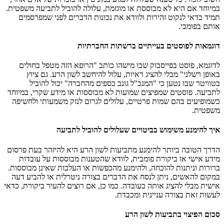
במיוחד אם היא לא מבוססת או מוגזמת, עלולה להוביל לתביעה משפטית.
תמיד כדאי לנקוט זהירות ולוודא את נכונות הדברים לפני שמפרסמים
אותם בפומבי.
דוגמאות לפוסטים בעייתיים ברשתות החברתיות
לדוגמא, פוסט בפייסבוק שבו מישהו כותב "הרופא הזה מטפל בחולים
באופן רשלני" מבלי להציג ראיות, עלול להיחשב לשון הרע. גם ציוץ
בטוויטר שבו נטען כי "המנכ"ל גונב כספים מהחברה" יכול להוביל
לתביעה. פוסטים שמפיצים שמועות לא מבוססות או מידע שקרי, במיוחד
כשמופיעים בהם שמות פרטיים, עלולים לגרום לנזק משמעותי ולחשיפה
משפטית.
איך להימנע משימוש בביטויים שעלולים להוביל לתביעה
הדרך הטובה ביותר להימנע מתביעות לשון הרע היא להיזהר בעת פרסום
מידע אישי או ביקורת פומבית, לוודא שהטענות מבוססות על עובדות
ברורות וניתנות להוכחה, ולהימנע מהכפשות או העלבות שאינן מבוססות.
במקום להאשים, ניתן לנסח את הדברים בצורה ניטרלית או להביע דעה
אישית מבלי להציג אותה כעובדה. כמו כן, אם רוצים להעיר ביקורת, כדאי
לעשות זאת בצורה עניינית ומכבדת.
סכום הפיצוי בתביעות לשון הרע