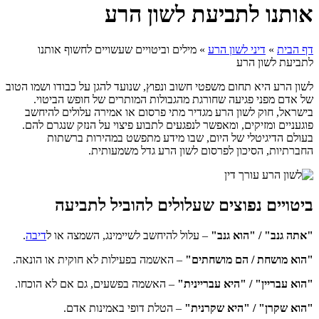
אותנו לתביעת לשון הרע
דף הבית
»
דיני לשון הרע
»
מילים וביטויים שעשויים לחשוף אותנו
לתביעת לשון הרע
לשון הרע היא תחום משפטי חשוב ונפוץ, שנועד להגן על כבודו ושמו הטוב
של אדם מפני פגיעה שחורגת מהגבולות המותרים של חופש הביטוי.
בישראל, חוק לשון הרע מגדיר מתי פרסום או אמירה עלולים להיחשב
פוגעניים ומזיקים, ומאפשר לנפגעים לתבוע פיצוי על הנזק שנגרם להם.
בעולם הדיגיטלי של היום, שבו מידע מתפשט במהירות ברשתות
החברתיות, הסיכון לפרסום לשון הרע גדל משמעותית.
ביטויים נפוצים שעלולים להוביל לתביעה
"אתה גנב" / "הוא גנב"
– עלול להיחשב לשיימינג, השמצה או ל
דיבה
.
"הוא מושחת / הם מושחתים"
– האשמה בפעילות לא חוקית או הונאה.
"הוא עבריין" / "היא עבריינית"
– האשמה בפשעים, גם אם לא הוכחו.
"הוא שקרן" / "היא שקרנית"
– הטלת דופי באמינות אדם.