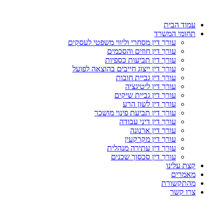
עמוד הבית
תחומי המשרד
עורך דין מסחרי וליווי משפטי לעסקים
עורך דין חוזים והסכמים
עורך דין תביעות כספיות
עורך דין ייצוג חייבים בהוצאה לפועל
עורך דין גביית חובות
עורך דין ליטיגציה
עורך דין גביית שיקים
עורך דין לשון הרע
עורך דין תביעת פינוי מושכר
עורך דין דיני עבודה
עורך דין ארנונה
עורך דין מקרקעין
עורך דין עתירה מנהלית
עורך דין סכסוך שכנים
קצת עלינו
מאמרים
מהתקשורת
צרו קשר