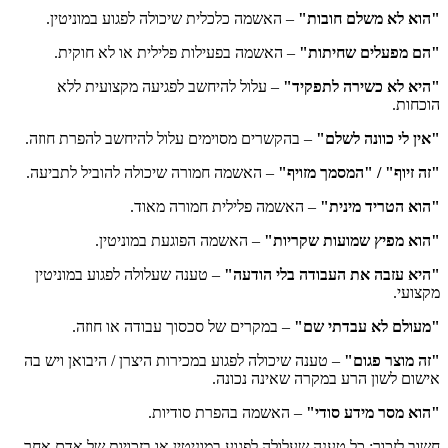
"הוא לא משלם חובות"
– האשמה כלכלית שיכולה לפגוע במוניטין.
"הם מפעלים שחיתות"
– האשמה בפעילות פלילית או לא חוקית.
"היא לא כשירה לתפקיד"
– עלול להיחשב לפגיעה מקצועית ללא
הוכחות.
"אין לי כוונה לשלם"
– בהקשרים מסוימים עלול להיחשב להפרת חוזה.
"זה זיוף" / "המסמך מזויף"
– האשמה חמורה שיכולה להוביל לתביעה.
"הוא הטריד מינית"
– האשמה פלילית חמורה מאוד.
"הוא מפיץ שמועות שקריות"
– האשמה הפוגעת במוניטין.
"היא עזבה את העבודה בלי הודעה"
– טענה שעלולה לפגוע במוניטין
מקצועי.
"מעולם לא עבדתי שם"
– במקרים של סכסוך עבודה או חוזה.
"זה מוצר פגום"
– טענה שיכולה לפגוע במכירות היצרן / היבואן ויש בה
אישום לשון הרע במקרה שאינה נכונה.
"הוא מסר מידע סודי"
– האשמה בהפרת סודיות.
חשוב לזכור: כל טענה שעלולה לפגוע במוניטין או בזכויות של אדם אחר,