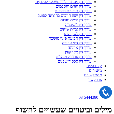
עורך דין מסחרי וליווי משפטי לעסקים
עורך דין חוזים והסכמים
עורך דין תביעות כספיות
עורך דין ייצוג חייבים בהוצאה לפועל
עורך דין גביית חובות
עורך דין ליטיגציה
עורך דין גביית שיקים
עורך דין לשון הרע
עורך דין תביעת פינוי מושכר
עורך דין דיני עבודה
עורך דין ארנונה
עורך דין מקרקעין
עורך דין עתירה מנהלית
עורך דין סכסוך שכנים
קצת עלינו
מאמרים
מהתקשורת
צרו קשר
03-5444380
מילים וביטויים שעשויים לחשוף