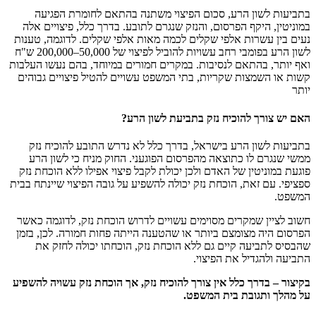
בתביעות לשון הרע, סכום הפיצוי משתנה בהתאם לחומרת הפגיעה
במוניטין, היקף הפרסום, והנזק שנגרם לתובע. בדרך כלל, פיצויים אלה
נעים בין עשרות אלפי שקלים לכמה מאות אלפי שקלים. לדוגמה, טענות
לשון הרע בפומבי רחב עשויות להוביל לפיצוי של 50,000–200,000 ש"ח
ואף יותר, בהתאם לנסיבות. במקרים חמורים במיוחד, בהם נעשו העלבות
קשות או השמצות שקריות, בתי המשפט עשויים להטיל פיצויים גבוהים
יותר
האם יש צורך להוכיח נזק בתביעת לשון הרע?
בתביעות לשון הרע בישראל, בדרך כלל לא נדרש התובע להוכיח נזק
ממשי שנגרם לו כתוצאה מהפרסום הפוגעני. החוק מניח כי לשון הרע
פוגעת במוניטין של האדם ולכן יכולת לקבל פיצוי אפילו ללא הוכחת נזק
ספציפי. עם זאת, הוכחת נזק יכולה להשפיע על גובה הפיצוי שיינתח בבית
המשפט.
חשוב לציין שמקרים מסוימים עשויים לדרוש הוכחת נזק, לדוגמה כאשר
הפרסום היה מצומצם ביותר או שהטענה הייתה פחות חמורה. לכן, בזמן
שהבסיס לתביעה קיים גם ללא הוכחת נזק, הוכחתו יכולה לחזק את
התביעה ולהגדיל את הפיצוי.
בקיצור – בדרך כלל אין צורך להוכיח נזק, אך הוכחת נזק עשויה להשפיע
על מהלך ותגובת בית המשפט.